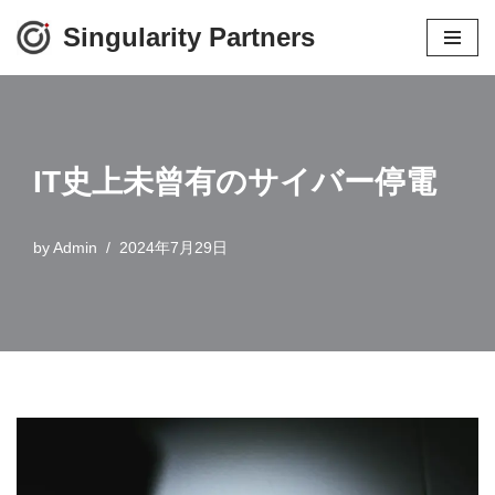
Singularity Partners
コ
ン
テ
ン
IT史上未曾有のサイバー停電
ツ
へ
ス
by
Admin
2024年7月29日
キ
ッ
プ